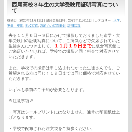
西尾高校３年生の大学受験用証明写真につい
て
投稿日 : 2023年11月11日
最終更新日時 : 2023年11月11日
カテゴリー :
入学
,
卒業 卒園
,
学校写真
,
西尾での写真撮影
,
証明写真
去る１１月６日～９日にかけて撮影しておりました進学・大
学受験用の証明写真について、ご病気などで欠席されていた
１１月１９日まで
生徒さんにつきまして、
に板倉写真館に
ご来店いただければ、学校での撮影と同じ料金で対応させて
いただきます。
また、学校での撮影は申し込まれなかった生徒さんでも、ご
希望される方は同じく１９日までは同じ価格で対応させてい
ただきます。
いずれも事前のご予約が必要となります。
※注意事項※
・写真はシールプリントにはなりません。通常の印画紙仕上
げとなります。
・学校で配布された注文袋をご持参ください。