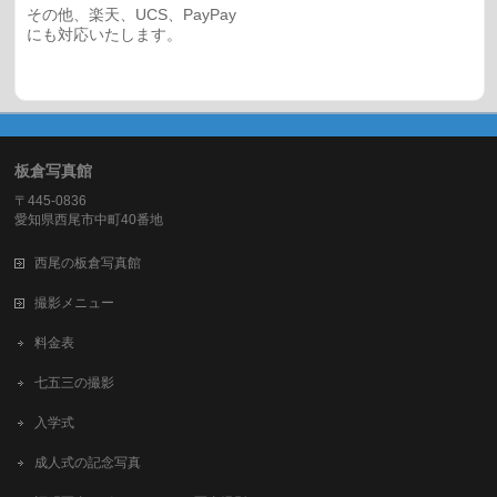
その他、楽天、UCS、PayPay
にも対応いたします。
板倉写真館
〒445-0836
愛知県西尾市中町40番地
西尾の板倉写真館
撮影メニュー
料金表
七五三の撮影
入学式
成人式の記念写真