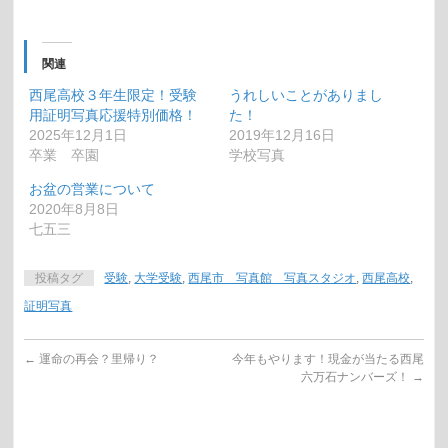
関連
西尾高校３年生限定！受験
うれしいことがありまし
用証明写真応援特別価格！
た！
2025年12月1日
2019年12月16日
卒業 卒園
学校写真
お盆の営業について
2020年8月8日
七五三
投稿タグ
受験
,
大学受験
,
西尾市 写真館 写真スタジオ
,
西尾高校
,
証明写真
←
運命の再会？里帰り？
今年もやります！現金が当たる西尾
六万石ナンバーズ！
→