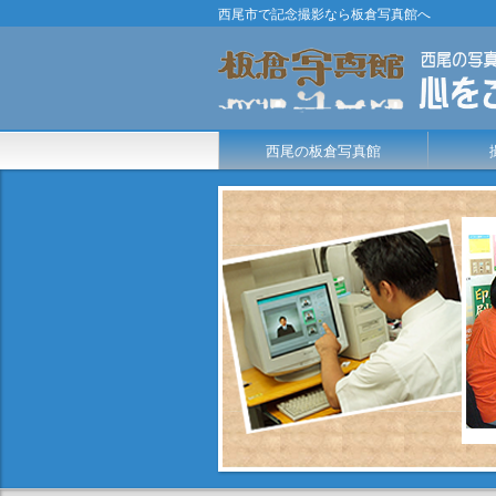
西尾市で記念撮影なら板倉写真館へ
西尾の板倉写真館