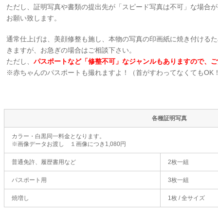
ただし、証明写真や書類の提出先が「スピード写真は不可」な場合が
お願い致します。
通常仕上げは、美顔修整も施し、本物の写真の印画紙に焼き付けるた
きますが、お急ぎの場合はご相談下さい。
ただし、
パスポートなど「修整不可」なジャンルもありますので、ご
※赤ちゃんのパスポートも撮れますよ！（首がすわってなくてもOK
各種証明写真
カラー・白黒同一料金となります。
※画像データお渡し １画像につき1,080円
普通免許、履歴書用など
2枚一組
パスポート用
3枚一組
焼増し
1枚 / 全サイズ