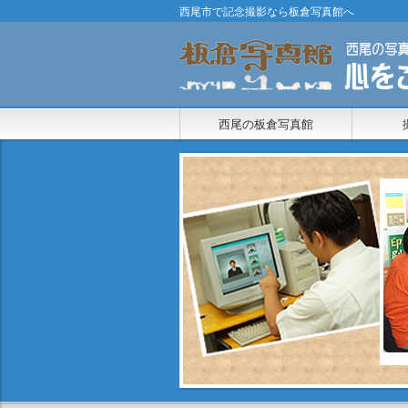
西尾市で記念撮影なら板倉写真館へ
西尾の板倉写真館