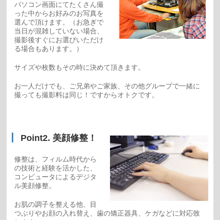
パソコン画面にてたくさん撮
った中からお好みのお写真を
選んで頂けます。（お急ぎで
当日が混雑していない場合、
撮影後すぐにお選びいただけ
る場合もあります。）
サイズや枚数もその時に決めて頂きます。
お一人だけでも、ご兄弟やご家族、その他グループで一緒に
撮っても撮影料は同じ！ですからオトクです。
Point2. 美顔修整！
修整は、フィルム時代から
の技術と経験を活かした、
コンピュータによるデジタ
ル美顔修整。
お肌の調子を整える他、目
つぶりやお顔の入れ替え、歯の矯正器具、ケガなどに対応致