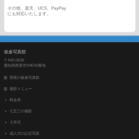
その他、楽天、UCS、PayPay
にも対応いたします。
板倉写真館
〒445-0836
愛知県西尾市中町40番地
西尾の板倉写真館
撮影メニュー
料金表
七五三の撮影
入学式
成人式の記念写真