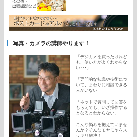
写真・カメラの講師やります！
「デジカメを買ったけれど
も、使い方がよくわからな
い･･･」
「専門的な知識や技術につ
いて、まわりに相談できる
人がいない」
「ネットで質問して回答を
もらえても、いざ操作する
となるとわからない」
こんな悩みを抱えていませ
んか？そんなモヤモヤをス
ッキリ解決！