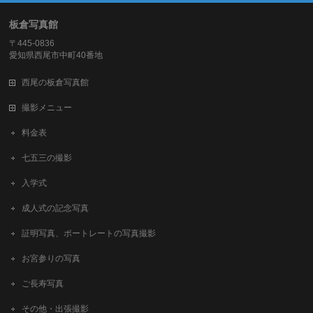
板倉写真館
〒445-0836
愛知県西尾市中町40番地
西尾の板倉写真館
撮影メニュー
料金表
七五三の撮影
入学式
成人式の記念写真
証明写真、ポートレートの写真撮影
お宮参りの写真
ご長寿写真
その他・出張撮影