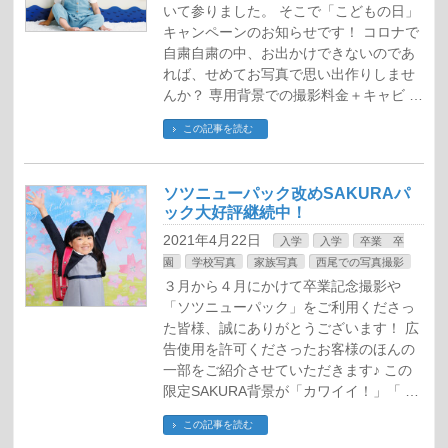
いて参りました。 そこで「こどもの日」
キャンペーンのお知らせです！ コロナで
自粛自粛の中、お出かけできないのであ
れば、せめてお写真で思い出作りしませ
んか？ 専用背景での撮影料金＋キャビ …
この記事を読む
ソツニューパック改めSAKURAパ
ック大好評継続中！
2021年4月22日
入学
入学
卒業 卒
園
学校写真
家族写真
西尾での写真撮影
３月から４月にかけて卒業記念撮影や
「ソツニューパック」をご利用くださっ
た皆様、誠にありがとうございます！ 広
告使用を許可くださったお客様のほんの
一部をご紹介させていただきます♪ この
限定SAKURA背景が「カワイイ！」「 …
この記事を読む