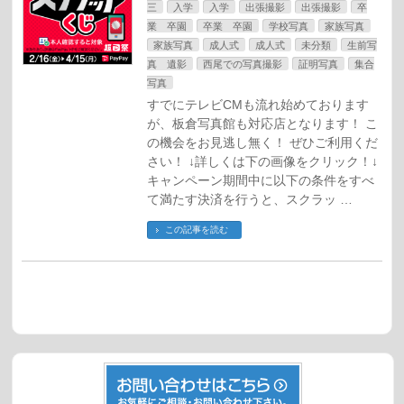
三
入学
入学
出張撮影
出張撮影
卒
業 卒園
卒業 卒園
学校写真
家族写真
家族写真
成人式
成人式
未分類
生前写
真 遺影
西尾での写真撮影
証明写真
集合
写真
すでにテレビCMも流れ始めております
が、板倉写真館も対応店となります！ こ
の機会をお見逃し無く！ ぜひご利用くだ
さい！ ↓詳しくは下の画像をクリック！↓
キャンペーン期間中に以下の条件をすべ
て満たす決済を行うと、スクラッ …
この記事を読む