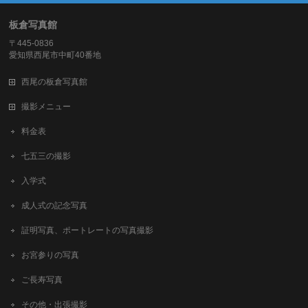
板倉写真館
〒445-0836
愛知県西尾市中町40番地
西尾の板倉写真館
撮影メニュー
料金表
七五三の撮影
入学式
成人式の記念写真
証明写真、ポートレートの写真撮影
お宮参りの写真
ご長寿写真
その他・出張撮影