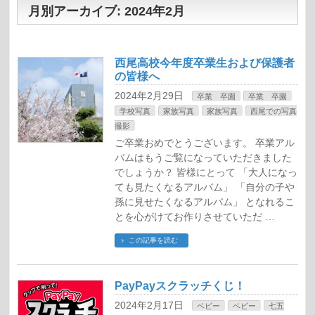
月別アーカイブ: 2024年2月
西尾高校今年度卒業生および保護者
の皆様へ
2024年2月29日
卒業 卒園
卒業 卒園
学校写真
家族写真
家族写真
西尾での写真
撮影
ご卒業おめでとうございます。 卒業アル
バムはもうご覧になっていただきました
でしょうか？ 皆様にとって 「大人になっ
ても見たくなるアルバム」 「自分の子や
孫に見せたくなるアルバム」 となれるこ
とを心がけてお作りさせていただ …
この記事を読む
PayPayスクラッチくじ！
2024年2月17日
ベビー
ベビー
七五