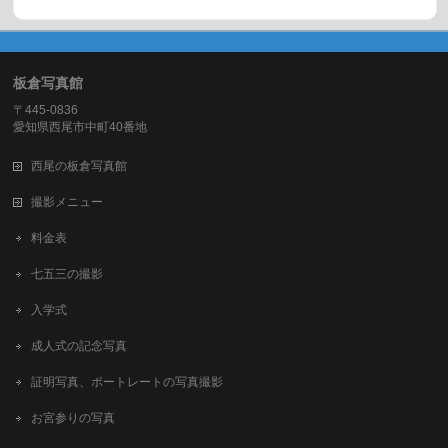
板倉写真館
〒445-0836
愛知県西尾市中町40番地
西尾の板倉写真館
撮影メニュー
料金表
七五三の撮影
入学式
成人式の記念写真
証明写真、ポートレートの写真撮影
お宮参りの写真