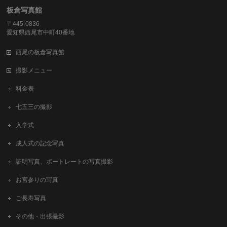
板倉写真館
〒445-0836
愛知県西尾市中町40番地
西尾の板倉写真館
撮影メニュー
料金表
七五三の撮影
入学式
成人式の記念写真
証明写真、ポートレートの写真撮影
お宮参りの写真
ご長寿写真
その他・出張撮影