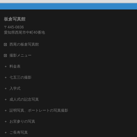
板倉写真館
〒445-0836
愛知県西尾市中町40番地
西尾の板倉写真館
撮影メニュー
料金表
七五三の撮影
入学式
成人式の記念写真
証明写真、ポートレートの写真撮影
お宮参りの写真
ご長寿写真