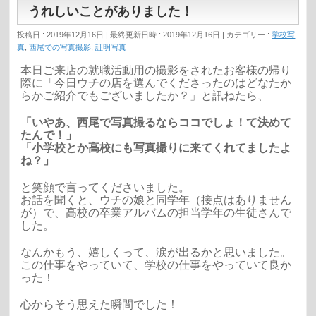
うれしいことがありました！
投稿日 : 2019年12月16日
最終更新日時 : 2019年12月16日
カテゴリー :
学校写
真
,
西尾での写真撮影
,
証明写真
本日ご来店の就職活動用の撮影をされたお客様の帰り
際に「今日ウチの店を選んでくださった
のはどなたか
らかご紹介でもございましたか？」と訊ねた
ら、
「いやあ、西尾で写真撮るならココでしょ！て決めて
たん
で！」
「小学校とか高校にも写真撮りに来てくれてましたよ
ね？
」
と笑顔で言ってくださいました。
お話を聞くと、ウチの娘と同学年（接点はありません
が）
で、高校の卒業アルバムの担当学年の生徒さんで
した。
なんかもう、嬉しくって、涙が出るかと思いました。
この仕事をやっていて、学校の仕事をやっていて良か
った
！
心からそう思えた瞬間でした！