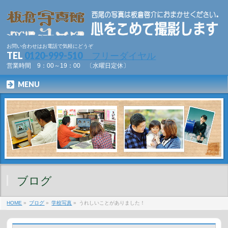
お問い合わせはお電話で気軽にどうぞ
TEL
0120-999-510 フリーダイヤル
営業時間 9：00～19：00 〔水曜日定休〕
MENU
ブログ
HOME
»
ブログ
»
学校写真
»
うれしいことがありました！