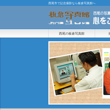
西尾市で記念撮影なら板倉写真館へ
西尾の板倉写真館