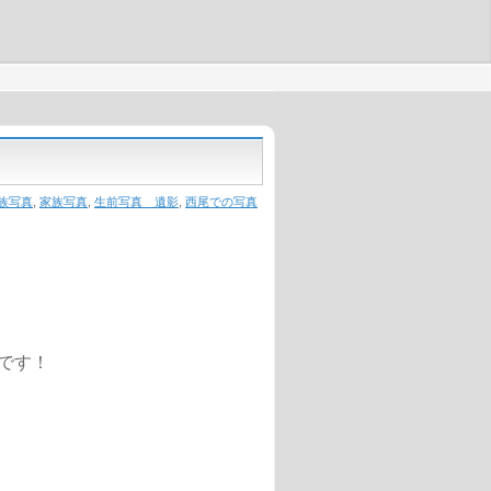
族写真
,
家族写真
,
生前写真 遺影
,
西尾での写真
です！