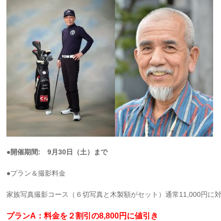
●開催期間: 9月30日（土）まで
●プラン＆撮影料金
家族写真撮影コース（６切写真と木製額がセット）通常11,000円に
プランA：料金を２割引の8,800円に値引き