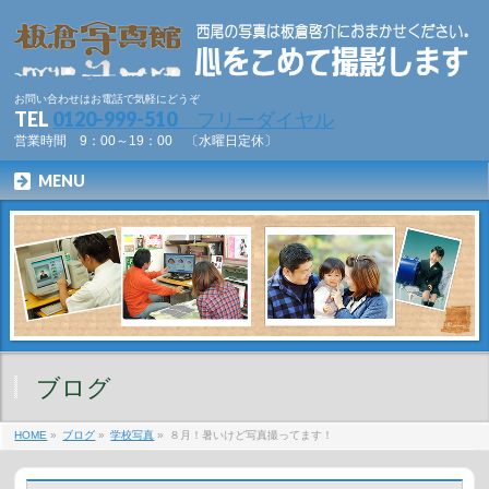
お問い合わせはお電話で気軽にどうぞ
TEL
0120-999-510 フリーダイヤル
営業時間 9：00～19：00 〔水曜日定休〕
MENU
ブログ
HOME
»
ブログ
»
学校写真
»
８月！暑いけど写真撮ってます！