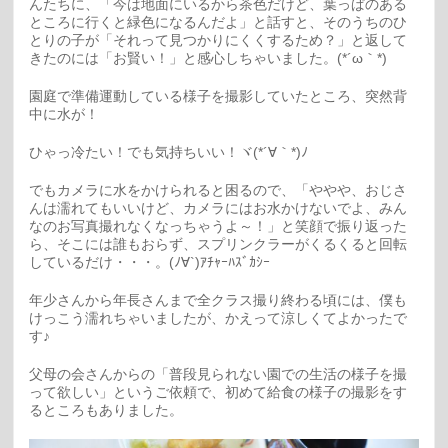
んたちに、「今は地面にいるから茶色だけど、葉っぱのある
ところに行くと緑色になるんだよ」と話すと、そのうちのひ
とりの子が「それって見つかりにくくするため？」と返して
きたのには「お賢い！」と感心しちゃいました。(*´ω｀*)
園庭で準備運動している様子を撮影していたところ、突然背
中に水が！
ひゃっ冷たい！でも気持ちいい！ヾ(*´∀｀*)ﾉ
でもカメラに水をかけられると困るので、「ややや、おじさ
んは濡れてもいいけど、カメラにはお水かけないでよ、みん
なのお写真撮れなくなっちゃうよ～！」と笑顔で振り返った
ら、そこには誰もおらず、スプリンクラーがくるくると回転
しているだけ・・・。(ﾉ∀`)ｱﾁｬｰﾊｽﾞｶｼｰ
年少さんから年長さんまで全クラス撮り終わる頃には、僕も
けっこう濡れちゃいましたが、かえって涼しくてよかったで
す♪
父母の会さんからの「普段見られない園での生活の様子を撮
って欲しい」というご依頼で、初めて給食の様子の撮影をす
るところもありました。