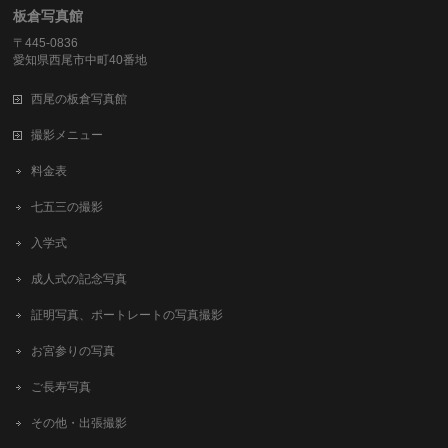
板倉写真館
〒445-0836
愛知県西尾市中町40番地
西尾の板倉写真館
撮影メニュー
料金表
七五三の撮影
入学式
成人式の記念写真
証明写真、ポートレートの写真撮影
お宮参りの写真
ご長寿写真
その他・出張撮影