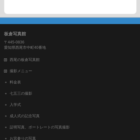
板倉写真館
〒445-0836
愛知県西尾市中町40番地
西尾の板倉写真館
撮影メニュー
料金表
七五三の撮影
入学式
成人式の記念写真
証明写真、ポートレートの写真撮影
お宮参りの写真