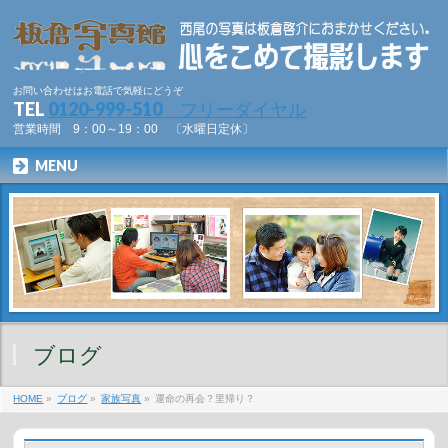
お問い合わせはお電話で気軽にどうぞ
TEL
0120-999-510 フリーダイヤル
営業時間 9：00～19：00 〔水曜日定休〕
MENU
ブログ
HOME
»
ブログ
»
家族写真
»
運命の再会？里帰り？