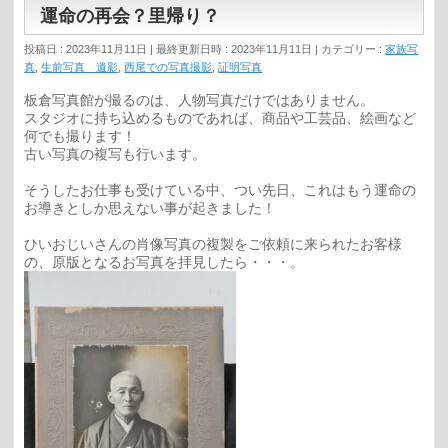
運命の再会？里帰り？
投稿日 : 2023年11月11日
最終更新日時 : 2023年11月11日
カテゴリー :
家族写
真
,
生前写真 遺影
,
西尾での写真撮影
,
証明写真
板倉写真館が撮るのは、人物写真だけではありません。
スタジオに持ち込めるものであれば、商品や工芸品、絵画など
何でも撮ります！
古い写真の複写も行います。
そうしたお仕事も受けている中、つい先日、これはもう運命の
お導きとしか思えない事が起きました！
ひいおじいさんの肖像写真の複製をご依頼に来られたお客様
の、原版となるお写真を拝見したら・・・。