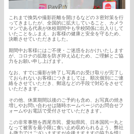
これまで換気や撮影距離を開けるなどの３密対策を行
ってきましたが、全国的に拡大していること、カメラ
マンである代表が休校期間中も学校関係に出入りして
いたことをふまえ、お客様の健康と安全を守るため、
決断させていただきました。
期間中お客様にはご不便・ご迷惑をおかけいたします
が、コロナの拡散を防ぎ抑え込むため、ご理解とご協
力をお願い申し上げます。
なお、すでに撮影が終了し写真のお受け取りが完了し
ておられないお客様につきましては、順次個別にご連
絡をさせていただき、郵送などの手段で対応をさせて
いただきます。
その他、休業期間以後のご予約も含め、お写真の焼き
増しやお問い合わせは随時ホームページのお問合せフ
ォームやお電話で受付させていただきます。
この非常事態を西尾市民、愛知県民、日本国民一丸と
なって被害を最小限に食い止め収められるよう、弊社
も微力ではございますすが今後ますますの協力を惜し