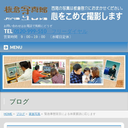
お問い合わせはお電話で気軽にどうぞ
TEL
0120-999-510 フリーダイヤル
営業時間 9：00～19：00 〔水曜日定休〕
MENU
ブログ
HOME
»
ブログ
»
家族写真
»
緊急事態宣言による休業要請に応じます