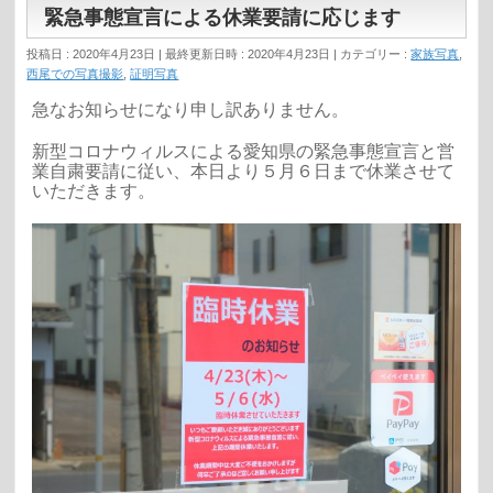
緊急事態宣言による休業要請に応じます
投稿日 : 2020年4月23日
最終更新日時 : 2020年4月23日
カテゴリー :
家族写真
,
西尾での写真撮影
,
証明写真
急なお知らせになり申し訳ありません。
新型コロナウィルスによる愛知県の緊急事態宣言と営
業自粛要請に従い、本日より５月６日まで休業させて
いただきます。