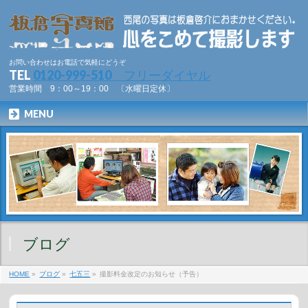
お問い合わせはお電話で気軽にどうぞ
TEL
0120-999-510 フリーダイヤル
営業時間 9：00～19：00 〔水曜日定休〕
MENU
ブログ
HOME
»
ブログ
»
七五三
»
撮影料金改定のお知らせ（予告）