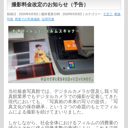
撮影料金改定のお知らせ（予告）
投稿日 : 2020年8月8日
最終更新日時 : 2020年8月8日
カテゴリー :
七五三
,
家族
写真
,
西尾での写真撮影
,
証明写真
当社板倉写真館では、デジタルカメラが普及し我々写
真館業界でもデジタルカメラでの撮影が定着してきた
現代においても、「写真術の本来の写りの提供」「写
真文化の保存継承」という２つの命題のもとでフィル
ムによる撮影を続けてまいりました。
しかしながら、社会全体におけるフィルムの消費量の
減少とそれに伴う現像本数の激減により、これまで提