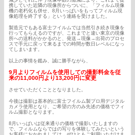
携していた近隣の現像所からついに、「フィルム現像
機の老朽化も併せ、8月いっぱいをもってフィルム現
像処理を終了する」という連絡を受けました。
製造元でもある富士フイルムでは当然引き続き現像を
行ってもらえるのですが、これまでと違い東京の現像
所への送料がかかるのと、発送→現像→出荷のプロセ
スで手元に戻って来るまでの時間が数日レベルになっ
てしまいます。
以上の事情を鑑み、誠に勝手ながら、
9月よりフィルムを使用しての撮影料金を従
来の11,000円より13,200円
に変更
させていただくこととなりました。
今後は撮影は基本的に富士フイルム製プロ用デジタル
カメラ使用となり、ご希望の方のみ先述の価格でフィ
ルム撮影となります。
8月いっぱいは従来通りの価格で撮影いたしますの
で、フィルムならではの写りを体験してみたいという
お客様におかれましては、ぜひともご利用いただけま