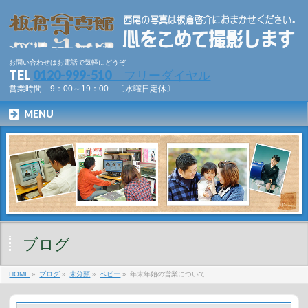
お問い合わせはお電話で気軽にどうぞ
TEL
0120-999-510 フリーダイヤル
営業時間 9：00～19：00 〔水曜日定休〕
MENU
ブログ
HOME
»
ブログ
»
未分類
»
ベビー
»
年末年始の営業について