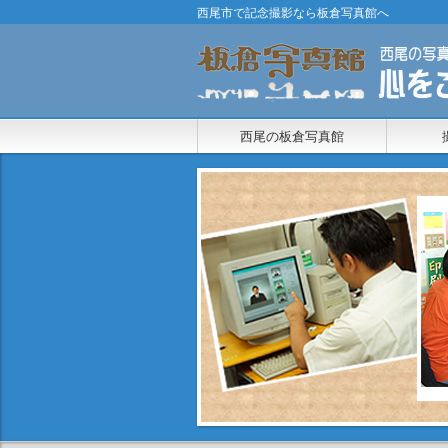
西尾市で記念撮影なら板倉写真館へ
西尾の板倉写真館