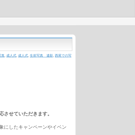
写真
,
成人式
,
成人式
,
生前写真 遺影
,
西尾での写
応させていただきます。
象にしたキャンペーンやイベン