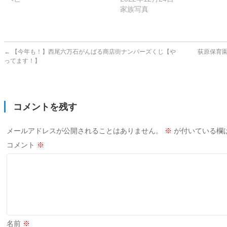
家族写真
←
【今年も！】西尾六万石がんばる商店街ナンバーズくじ【や
荻原保育
ってます！】
コメントを残す
メールアドレスが公開されることはありません。
※
が付いている欄
コメント
※
名前
※