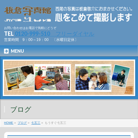
お問い合わせはお電話で気軽にどうぞ
TEL
0120-999-510 フリーダイヤル
営業時間 9：00～19：00 〔水曜日定休〕
MENU
ブログ
HOME
»
ブログ
»
七五三
»
もうすぐ七五三