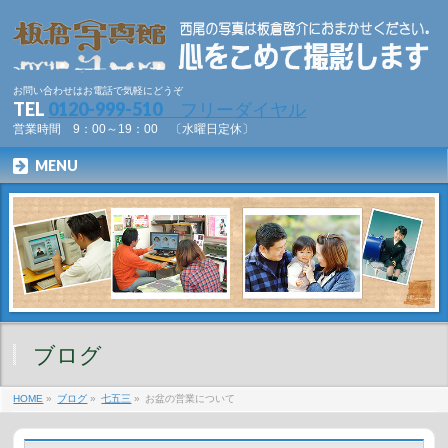
お問い合わせはお電話で気軽にどうぞ
TEL
0120-999-510 フリーダイヤル
営業時間 9：00～19：00 〔水曜日定休〕
MENU
ブログ
HOME
»
ブログ
»
七五三
»
お盆の営業について