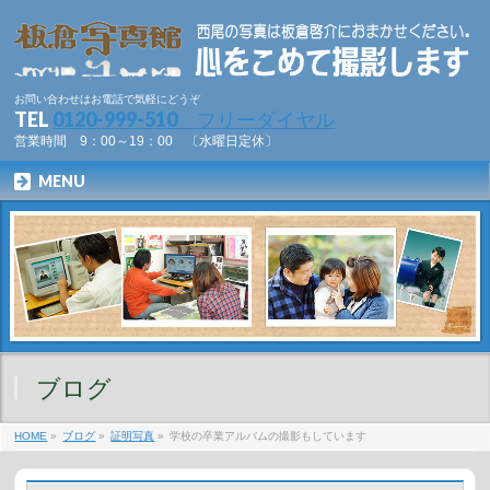
お問い合わせはお電話で気軽にどうぞ
TEL
0120-999-510 フリーダイヤル
営業時間 9：00～19：00 〔水曜日定休〕
MENU
ブログ
HOME
»
ブログ
»
証明写真
»
学校の卒業アルバムの撮影もしています