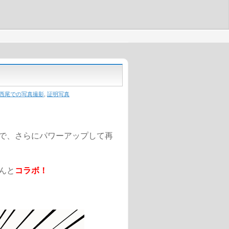
西尾での写真撮影
,
証明写真
で、さらにパワーアップして再
んと
コラボ！