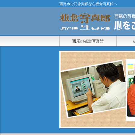
西尾市で記念撮影なら板倉写真館へ
西尾の板倉写真館