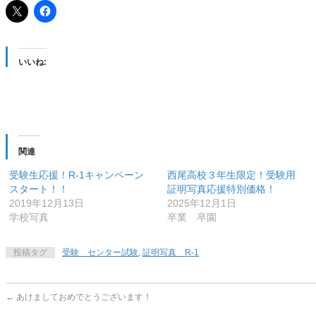
いいね:
関連
受験生応援！R-1キャンペーン
西尾高校３年生限定！受験用
スタート！！
証明写真応援特別価格！
2019年12月13日
2025年12月1日
学校写真
卒業 卒園
投稿タグ
受験 センター試験
,
証明写真 R-1
←
あけましておめでとうございます！