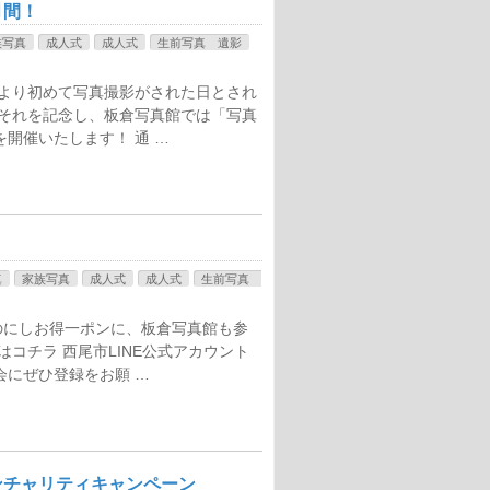
月間！
族写真
成人式
成人式
生前写真 遺影
により初めて写真撮影がされた日とされ
 それを記念し、板倉写真館では「写真
開催いたします！ 通 …
真
家族写真
成人式
成人式
生前写真
のにしお得一ポンに、板倉写真館も参
コチラ 西尾市LINE公式アカウント
会にぜひ登録をお願 …
ンチャリティキャンペーン