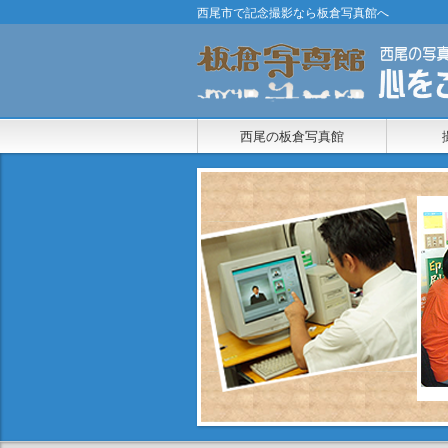
西尾市で記念撮影なら板倉写真館へ
西尾の板倉写真館