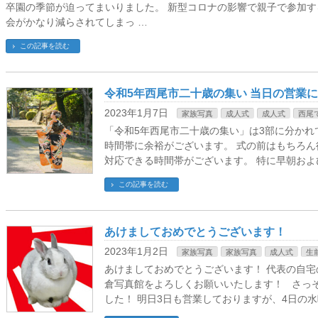
卒園の季節が迫ってまいりました。 新型コロナの影響で親子で参加
会がかなり減らされてしまっ …
この記事を読む
令和5年西尾市二十歳の集い 当日の営業
2023年1月7日
家族写真
成人式
成人式
西尾
「令和5年西尾市二十歳の集い」は3部に分か
時間帯に余裕がございます。 式の前はもちろ
対応できる時間帯がございます。 特に早朝およ
この記事を読む
あけましておめでとうございます！
2023年1月2日
家族写真
家族写真
成人式
生
あけましておめでとうございます！ 代表の自宅
倉写真館をよろしくお願いいたします！ さっ
した！ 明日3日も営業しておりますが、4日の水