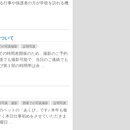
する行事や保護者の方が学校を訪れる機
について
での写真撮影
証明写真
れての時間差開催のため、撮影のご予約
ん後でも撮影可能で、当日のご連絡でも
び第１部の時間帯は余 …
前写真 遺影
西尾での写真撮影
証明写真
のペットの「あくび」です♪ 本年も板
そく本日仕事初めをさせていただきま
曜日 …