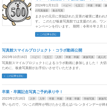
2024年1月31日
ベビー
七五三
卒業 卒園
の写真撮影
集合写真
まさかの元旦に突如訪れた災害の被害に遭われ
す。 このたび板倉写真館では支援のため、ワ
ャンペーンを行います。 期間：令和６年２月１
この記事を読む
写真館スマイルプロジェクト・コラボ動画公開
2023年10月16日
ベビー
七五三
入学
卒業 卒園
家族写真
成人式
写真館スマイルプロジェクトによるコラボ動画に参加しました！ 大
ために、板倉写真館がお手伝いさせていただきます。
この記事を読む
卒業・卒園記念写真ご予約承り中！
2023年2月18日
入学
入学
卒業 卒園
卒業 卒園
学校写真
家族写
早いもので、ついこの間年が明けたかと思えばバレンタインデーが終