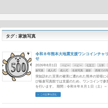
タグ : 家族写真
令和８年熊本大地震支援ワンコインチャ
せ
2026年8月1日
ベビー
ベビー
七五三
入学
族写真
成人式
成人式
生前写真 遺影
西尾での
突如訪れた災害の被害に遭われた熊本の皆様に
び板倉写真館では支援のため、ワンコインで参
を行います。 期間：令和８年８月１日（土）～
この記事を読む