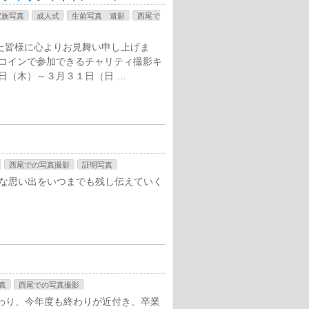
家族写真
成人式
生前写真 遺影
西尾で
た皆様に心よりお見舞い申し上げま
ンコインで参加できるチャリティ撮影キ
日（木）～３月３１日（日 …
西尾での写真撮影
証明写真
切な思い出をいつまでも残し伝えていく
真
西尾での写真撮影
わり、今年度も終わりが近付き、卒業