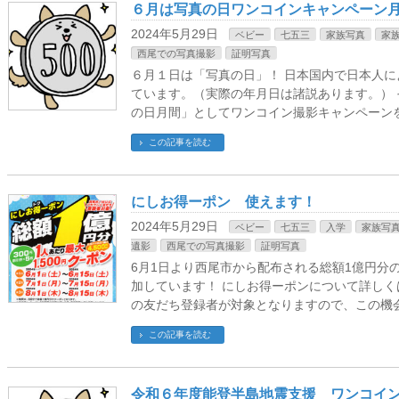
６月は写真の日ワンコインキャンペーン
2024年5月29日
ベビー
七五三
家族写真
家
西尾での写真撮影
証明写真
６月１日は「写真の日」！ 日本国内で日本人
ています。（実際の年月日は諸説あります。）
の日月間」としてワンコイン撮影キャンペーンを
この記事を読む
にしお得ーポン 使えます！
2024年5月29日
ベビー
七五三
入学
家族写
遺影
西尾での写真撮影
証明写真
6月1日より西尾市から配布される総額1億円分
加しています！ にしお得ーポンについて詳しくは
の友だち登録者が対象となりますので、この機
この記事を読む
令和６年度能登半島地震支援 ワンコイ