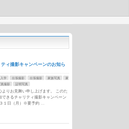
リティ撮影キャンペーンのお知ら
入学
出張撮影
出張撮影
家族写真
家
写真撮影
証明写真
心よりお見舞い申し上げます。 このた
加できるチャリティ撮影キャンペーン
３１日（月）※要予約 …