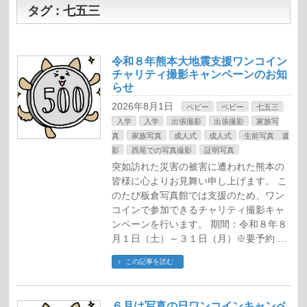
タグ : 七五三
令和８年熊本大地震支援ワンコイン
チャリティ撮影キャンペーンのお知
らせ
2026年8月1日
ベビー
ベビー
七五三
入学
入学
出張撮影
出張撮影
家族写
真
家族写真
成人式
成人式
生前写真 遺
影
西尾での写真撮影
証明写真
突如訪れた災害の被害に遭われた熊本の
皆様に心よりお見舞い申し上げます。 こ
のたび板倉写真館では支援のため、ワン
コインで参加できるチャリティ撮影キャ
ンペーンを行います。 期間：令和８年８
月１日（土）～３１日（月）※要予約 …
この記事を読む
６月は写真の日ワンコインキャンペ