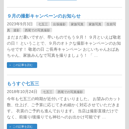
９月の撮影キャンペーンのお知らせ
2023年9月3日
七五三
出張撮影
家族写真
家族写真
生前写
真 遺影
西尾での写真撮影
まだまだ暑いですが、早いものでもう９月！ ９月といえば敬老
の日！ ということで、９月のオトクな撮影キャンペーンのお知
らせです！ 敬老の日 ご長寿キャンペーン おじいちゃんおばあ
ちゃん、家族みんなで写真を撮りましょう！ 「 …
この記事を読む
もうすぐ七五三
2018年10月24日
七五三
西尾での写真撮影
今年も七五三の時期が近付いてまいりました。 お望みのカット
数、仕上げ、ご予算に応じてきめ細かく対応させていただきま
す。 衣裳のご予約も進んでおります。 当店は撮影直後だけで
なく、前撮り/後撮りでも神社へのお出かけ可能です …
この記事を読む