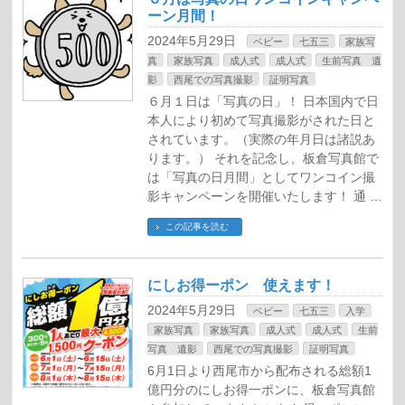
ーン月間！
2024年5月29日
ベビー
七五三
家族写
真
家族写真
成人式
成人式
生前写真 遺
影
西尾での写真撮影
証明写真
６月１日は「写真の日」！ 日本国内で日
本人により初めて写真撮影がされた日と
されています。（実際の年月日は諸説あ
ります。） それを記念し、板倉写真館で
は「写真の日月間」としてワンコイン撮
影キャンペーンを開催いたします！ 通 …
この記事を読む
にしお得ーポン 使えます！
2024年5月29日
ベビー
七五三
入学
家族写真
家族写真
成人式
成人式
生前
写真 遺影
西尾での写真撮影
証明写真
6月1日より西尾市から配布される総額1
億円分のにしお得一ポンに、板倉写真館