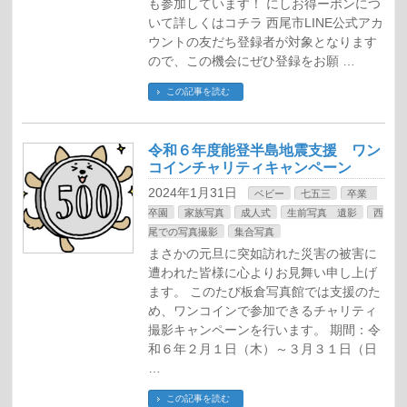
も参加しています！ にしお得ーポンにつ
いて詳しくはコチラ 西尾市LINE公式アカ
ウントの友だち登録者が対象となります
ので、この機会にぜひ登録をお願 …
この記事を読む
令和６年度能登半島地震支援 ワン
コインチャリティキャンペーン
2024年1月31日
ベビー
七五三
卒業
卒園
家族写真
成人式
生前写真 遺影
西
尾での写真撮影
集合写真
まさかの元旦に突如訪れた災害の被害に
遭われた皆様に心よりお見舞い申し上げ
ます。 このたび板倉写真館では支援のた
め、ワンコインで参加できるチャリティ
撮影キャンペーンを行います。 期間：令
和６年２月１日（木）～３月３１日（日
…
この記事を読む