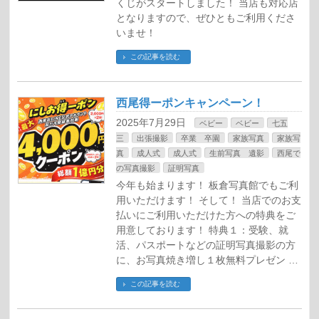
くじがスタートしました！ 当店も対応店
となりますので、ぜひともご利用くださ
いませ！
この記事を読む
西尾得ーポンキャンペーン！
2025年7月29日
ベビー
ベビー
七五
三
出張撮影
卒業 卒園
家族写真
家族写
真
成人式
成人式
生前写真 遺影
西尾で
の写真撮影
証明写真
今年も始まります！ 板倉写真館でもご利
用いただけます！ そして！ 当店でのお支
払いにご利用いただけた方への特典をご
用意しております！ 特典１：受験、就
活、パスポートなどの証明写真撮影の方
に、お写真焼き増し１枚無料プレゼン …
この記事を読む