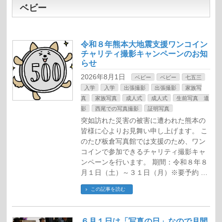
ベビー
令和８年熊本大地震支援ワンコイン
チャリティ撮影キャンペーンのお知
らせ
2026年8月1日
ベビー
ベビー
七五三
入学
入学
出張撮影
出張撮影
家族写
真
家族写真
成人式
成人式
生前写真 遺
影
西尾での写真撮影
証明写真
突如訪れた災害の被害に遭われた熊本の
皆様に心よりお見舞い申し上げます。 こ
のたび板倉写真館では支援のため、ワン
コインで参加できるチャリティ撮影キャ
ンペーンを行います。 期間：令和８年８
月１日（土）～３１日（月）※要予約 …
この記事を読む
６月１日は「写真の日」なので月間