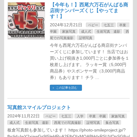
【今年も！】西尾六万石がんばる商
店街ナンバーズくじ【やってま
す！】
2024年12月21日
ベビー
七五三
卒業
卒園
家族写真
成人式
生前写真 遺影
西
尾での写真撮影
証明写真
今年も西尾六万石がんばる商店街ナンバ
ーズくじに参加しています！ 当店ではお
買い上げ税抜き1,000円ごとに参加券を１
枚差し上げます。 ラッキー賞（5,000円
商品券）やスポンサー賞（3,000円商品
券）もあります！ チラ …
この記事を読む
写真館スマイルプロジェクト
2024年11月22日
ベビー
七五三
入学
卒業 卒園
家族写真
成人式
生前写真 遺影
西尾での写真撮影
証明写真
集合写真
板倉写真館も参加しています！ https://photo-smileproject.jp/?
fbclid=IwY2xjawGs9I5leHRuA2FlbQIxMQABHdxRSUVQpSG8uAO-