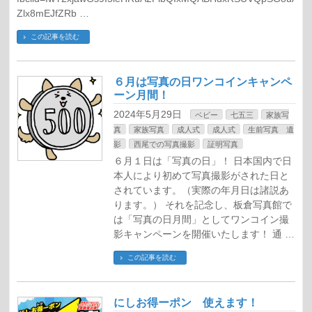
Zlx8mEJfZRb …
この記事を読む
６月は写真の日ワンコインキャンペ
ーン月間！
2024年5月29日
ベビー
七五三
家族写
真
家族写真
成人式
成人式
生前写真 遺
影
西尾での写真撮影
証明写真
６月１日は「写真の日」！ 日本国内で日
本人により初めて写真撮影がされた日と
されています。（実際の年月日は諸説あ
ります。） それを記念し、板倉写真館で
は「写真の日月間」としてワンコイン撮
影キャンペーンを開催いたします！ 通 …
この記事を読む
にしお得ーポン 使えます！