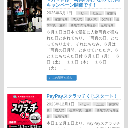
キャンペーン開催です！
2026年6月1日
ベビー
七五三
家族写
真
家族写真
成人式
成人式
父の日
生
前写真 遺影
西尾での写真撮影
証明写真
６月１日は日本で最初に人物写真が撮ら
れた日とされており、「写真の日」とな
っております。 それにちなみ、６月は
「写真の日月間」とさせていただき、６
と１にちなんだ日付 ６月１日（月） ６
日（土） １１日（木） １６日
（火） …
この記事を読む
PayPayスクラッチくじスタート！
2025年12月1日
ベビー
七五三
家族写
真
成人式
生前写真 遺影
西尾での写真撮
影
証明写真
本日１２月１日より、PayPayスクラッチ