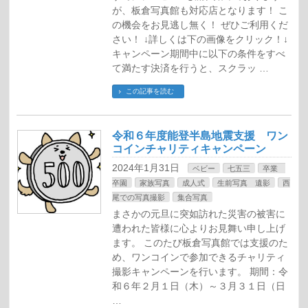
が、板倉写真館も対応店となります！ こ
の機会をお見逃し無く！ ぜひご利用くだ
さい！ ↓詳しくは下の画像をクリック！↓
キャンペーン期間中に以下の条件をすべ
て満たす決済を行うと、スクラッ …
この記事を読む
令和６年度能登半島地震支援 ワン
コインチャリティキャンペーン
2024年1月31日
ベビー
七五三
卒業
卒園
家族写真
成人式
生前写真 遺影
西
尾での写真撮影
集合写真
まさかの元旦に突如訪れた災害の被害に
遭われた皆様に心よりお見舞い申し上げ
ます。 このたび板倉写真館では支援のた
め、ワンコインで参加できるチャリティ
撮影キャンペーンを行います。 期間：令
和６年２月１日（木）～３月３１日（日
…