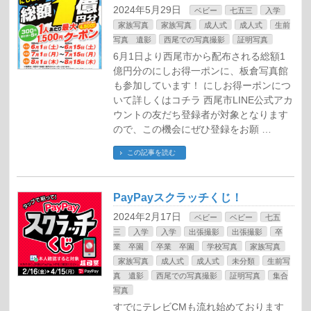
2024年5月29日
ベビー
七五三
入学
家族写真
家族写真
成人式
成人式
生前
写真 遺影
西尾での写真撮影
証明写真
6月1日より西尾市から配布される総額1
億円分のにしお得一ポンに、板倉写真館
も参加しています！ にしお得ーポンにつ
いて詳しくはコチラ 西尾市LINE公式アカ
ウントの友だち登録者が対象となります
ので、この機会にぜひ登録をお願 …
この記事を読む
PayPayスクラッチくじ！
2024年2月17日
ベビー
ベビー
七五
三
入学
入学
出張撮影
出張撮影
卒
業 卒園
卒業 卒園
学校写真
家族写真
家族写真
成人式
成人式
未分類
生前写
真 遺影
西尾での写真撮影
証明写真
集合
写真
すでにテレビCMも流れ始めております