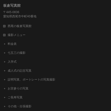
板倉写真館
〒445-0836
愛知県西尾市中町40番地
西尾の板倉写真館
撮影メニュー
料金表
七五三の撮影
入学式
成人式の記念写真
証明写真、ポートレートの写真撮影
お宮参りの写真
ご長寿写真
その他・出張撮影