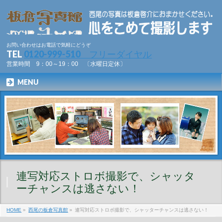
お問い合わせはお電話で気軽にどうぞ
TEL
0120-999-510 フリーダイヤル
営業時間 9：00～19：00 〔水曜日定休〕
MENU
連写対応ストロボ撮影で、シャッタ
ーチャンスは逃さない！
HOME
»
西尾の板倉写真館
»
連写対応ストロボ撮影で、シャッターチャンスは逃さない！